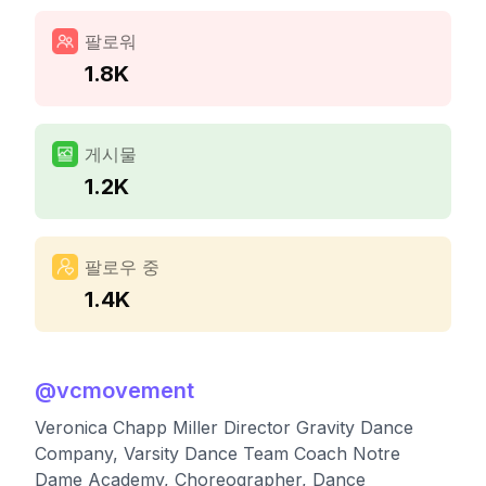
팔로워
1.8K
게시물
1.2K
팔로우 중
1.4K
@
vcmovement
Veronica Chapp Miller Director Gravity Dance
Company, Varsity Dance Team Coach Notre
Dame Academy, Choreographer, Dance