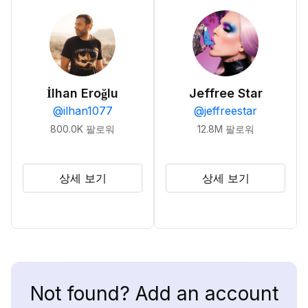
İlhan Eroğlu
Jeffree Star
@
ilhan1077
@
jeffreestar
800.0K
팔로워
12.8M
팔로워
상세 보기
상세 보기
Not found? Add an account