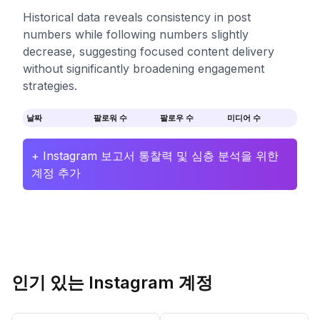
Historical data reveals consistency in post
numbers while following numbers slightly
decrease, suggesting focused content delivery
without significantly broadening engagement
strategies.
날짜
팔로워 수
팔로우 수
미디어 수
+ Instagram 보고서 통찰력 및 심층 분석을 위한
계정 추가
인기 있는 Instagram 계정