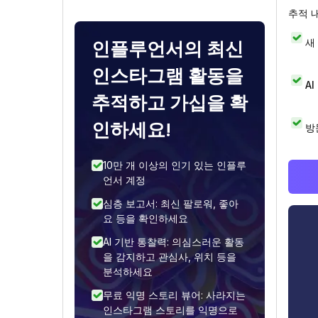
추적 
새
인플루언서의 최신
인스타그램 활동을
A
추적하고 가십을 확
인하세요!
방
10만 개 이상의 인기 있는 인플루
언서 계정
심층 보고서: 최신 팔로워, 좋아
요 등을 확인하세요
AI 기반 통찰력: 의심스러운 활동
을 감지하고 관심사, 위치 등을
분석하세요
무료 익명 스토리 뷰어: 사라지는
인스타그램 스토리를 익명으로