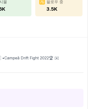
시물
팔로우 중
.6K
3.5K
🇷 •Campeã Drift Fight 2022🏆 ✉️