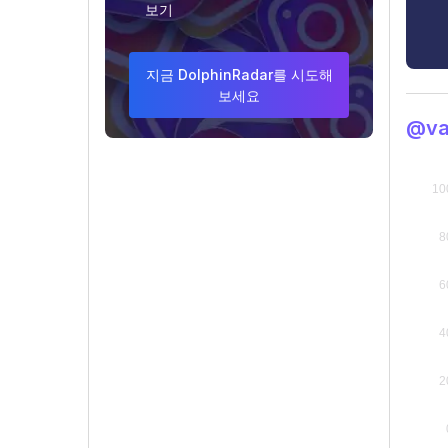
보기
지금 DolphinRadar를 시도해
보세요
@va