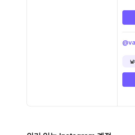
@va
날