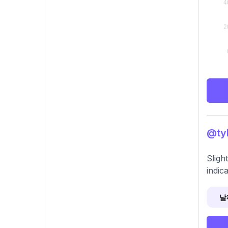
@ty
Sligh
indic
날