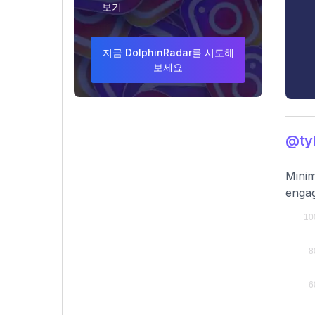
보기
지금 DolphinRadar를 시도해
보세요
@ty
Minim
engag