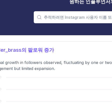
원하는 인플루언서
ler_brass의 팔로워 증가
al growth in followers observed, fluctuating by one or two
ement but limited expansion.