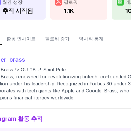
월간 성장
팔로워
게
추적 시작됨
1.1K
1
활동 인사이트
팔로워 증가
역사적 통계
ler_brass
 Brass 🐾 OU ‘18 📍 Saint Pete
 Brass, renowned for revolutionizing fintech, co-founded G
tion under his leadership. Recognized in Forbes 30 under
borates with tech giants like Apple and Google. Brass, who 
ions financial literacy worldwide.
tagram 활동 추적