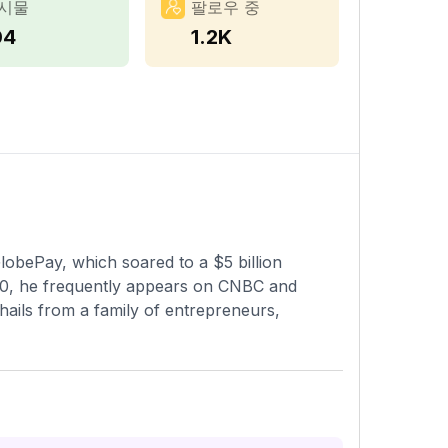
시물
팔로우 중
04
1.2K
lobePay, which soared to a $5 billion
 30, he frequently appears on CNBC and
hails from a family of entrepreneurs,