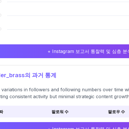
+ Instagram 보고서 통찰력 및 심층
ler_brass의 과거 통계
t variations in followers and following numbers over time w
ating consistent activity but minimal strategic content growth
짜
팔로워 수
팔로우 수