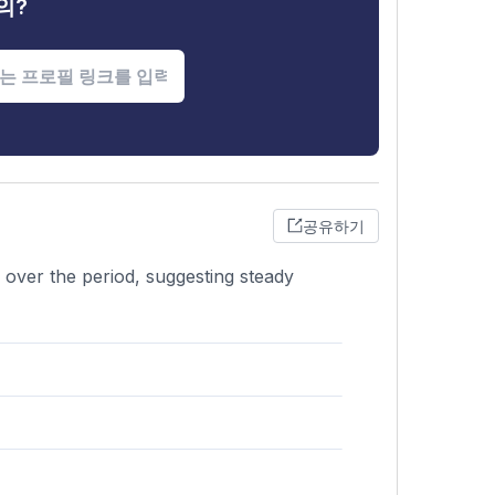
의?
공유하기
 over the period, suggesting steady