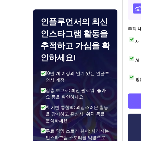
인플루언서의 최신
추적 
인스타그램 활동을
새
추적하고 가십을 확
인하세요!
A
10만 개 이상의 인기 있는 인플루
방
언서 계정
심층 보고서: 최신 팔로워, 좋아
요 등을 확인하세요
AI 기반 통찰력: 의심스러운 활동
을 감지하고 관심사, 위치 등을
분석하세요
무료 익명 스토리 뷰어: 사라지는
인스타그램 스토리를 익명으로