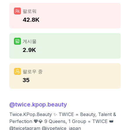
팔로워
42.8K
게시물
2.9K
팔로우 중
35
@
twice.kpop.beauty
Twice.KPop.Beauty ✨ TWICE = Beauty, Talent &
Perfection 💖💎 9 Queens, 1 Group = TWICE 👑
@twicetagram @jypetwice_japan