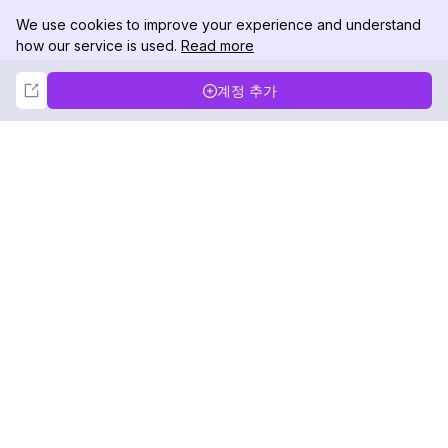
We use cookies to improve your experience and understand
how our service is used.
Read more
Not Now
Accept
계정 추가
DolphinRadar
궁극적인 인스타그램 활동 추적기
팔로우하기
제품
자료
분석 샘플
변경 로그