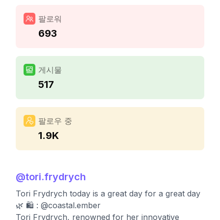
팔로워
693
게시물
517
팔로우 중
1.9K
@
tori.frydrych
Tori Frydrych today is a great day for a great day
🌿 🛍 : @coastal.ember
Tori Frydrych, renowned for her innovative