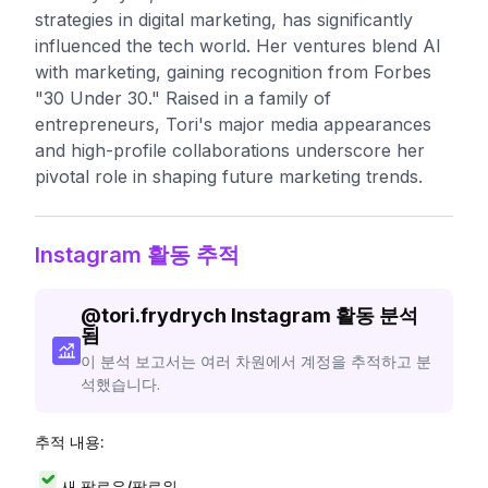
strategies in digital marketing, has significantly
influenced the tech world. Her ventures blend AI
with marketing, gaining recognition from Forbes
"30 Under 30." Raised in a family of
entrepreneurs, Tori's major media appearances
and high-profile collaborations underscore her
pivotal role in shaping future marketing trends.
Instagram 활동 추적
@
tori.frydrych
Instagram 활동 분석
됨
이 분석 보고서는 여러 차원에서 계정을 추적하고 분
석했습니다.
추적 내용:
새 팔로우/팔로워