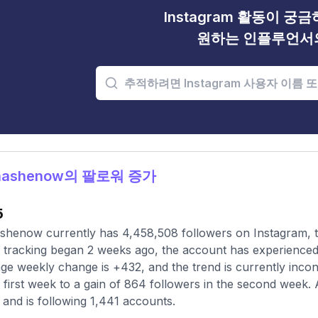
Instagram 활동이 궁
원하는 인플루언서
nashenow의 팔로워 증가
5
shenow currently has 4,458,508 followers on Instagram, t
 tracking began 2 weeks ago, the account has experienced
ge weekly change is +432, and the trend is currently incon
e first week to a gain of 864 followers in the second week. A
 and is following 1,441 accounts.