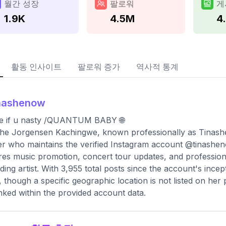
월간 성장
팔로워
게
1.9K
4.5M
4
활동 인사이트
팔로워 증가
역사적 통계
inashenow
e if u nasty /QUANTUM BABY 🌐
he Jorgensen Kachingwe, known professionally as Tinashe,
r who maintains the verified Instagram account @tinashe
res music promotion, concert tour updates, and professional
ding artist. With 3,955 total posts since the account's inc
 though a specific geographic location is not listed on her 
inked within the provided account data.