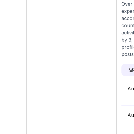
Over 
exper
accor
count
activ
by 3,
profi
posts
날
Au
Au