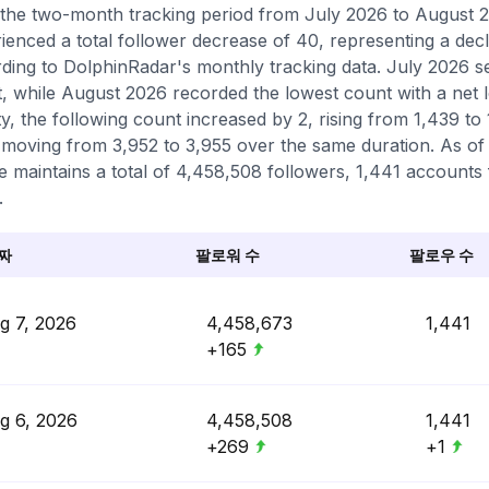
the two-month tracking period from July 2026 to August 2
ienced a total follower decrease of 40, representing a dec
ding to DolphinRadar's monthly tracking data. July 2026 s
, while August 2026 recorded the lowest count with a net 
ity, the following count increased by 2, rising from 1,439 t
 moving from 3,952 to 3,955 over the same duration. As of 
le maintains a total of 4,458,508 followers, 1,441 accounts 
.
짜
팔로워 수
팔로우 수
g 7, 2026
4,458,673
1,441
+165
g 6, 2026
4,458,508
1,441
+269
+1