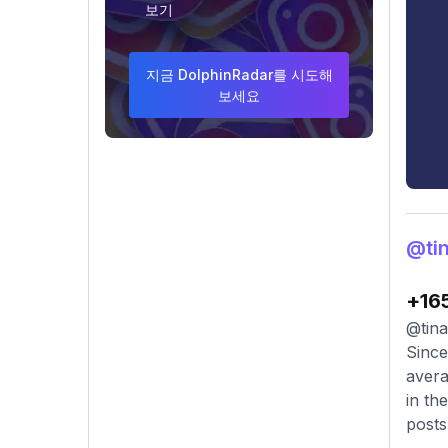
보기
지금 DolphinRadar를 시도해
보세요
@ti
+16
@tina
Since
avera
in th
posts