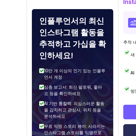
Ins
인플루언서의 최신
인스타그램 활동을
추적하고 가십을 확
추적 
인하세요!
새
10만 개 이상의 인기 있는 인플루
A
언서 계정
심층 보고서: 최신 팔로워, 좋아
방
요 등을 확인하세요
AI 기반 통찰력: 의심스러운 활동
을 감지하고 관심사, 위치 등을
분석하세요
무료 익명 스토리 뷰어: 사라지는
인스타그램 스토리를 익명으로