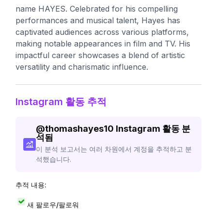
name HAYES. Celebrated for his compelling
performances and musical talent, Hayes has
captivated audiences across various platforms,
making notable appearances in film and TV. His
impactful career showcases a blend of artistic
versatility and charismatic influence.
Instagram 활동 추적
@
thomashayes10
Instagram 활동 분
석됨
이 분석 보고서는 여러 차원에서 계정을 추적하고 분
석했습니다.
추적 내용:
새 팔로우/팔로워