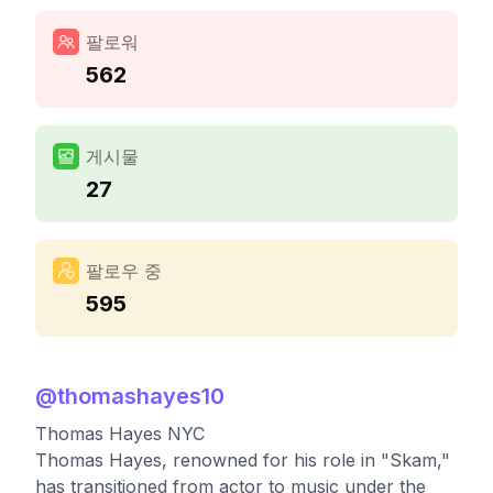
팔로워
562
게시물
27
팔로우 중
595
@
thomashayes10
Thomas Hayes NYC
Thomas Hayes, renowned for his role in "Skam,"
has transitioned from actor to music under the