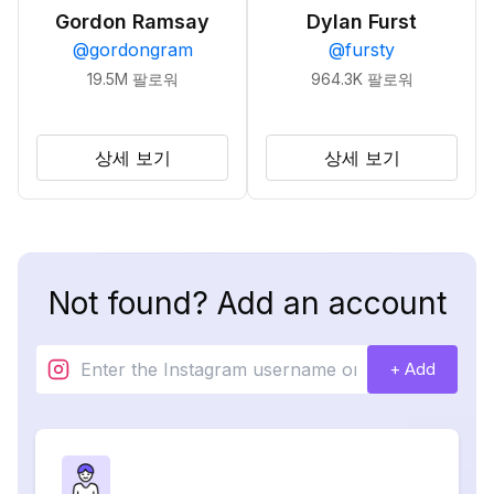
Gordon Ramsay
Dylan Furst
@
gordongram
@
fursty
19.5M
팔로워
964.3K
팔로워
상세 보기
상세 보기
Not found? Add an account
+ Add