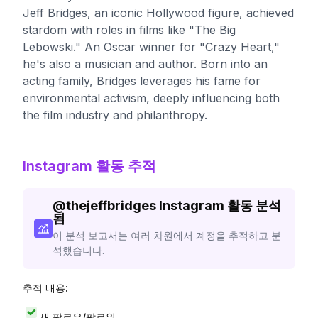
Jeff Bridges, an iconic Hollywood figure, achieved
stardom with roles in films like "The Big
Lebowski." An Oscar winner for "Crazy Heart,"
he's also a musician and author. Born into an
acting family, Bridges leverages his fame for
environmental activism, deeply influencing both
the film industry and philanthropy.
Instagram 활동 추적
@
thejeffbridges
Instagram 활동 분석
됨
이 분석 보고서는 여러 차원에서 계정을 추적하고 분
석했습니다.
추적 내용:
새 팔로우/팔로워