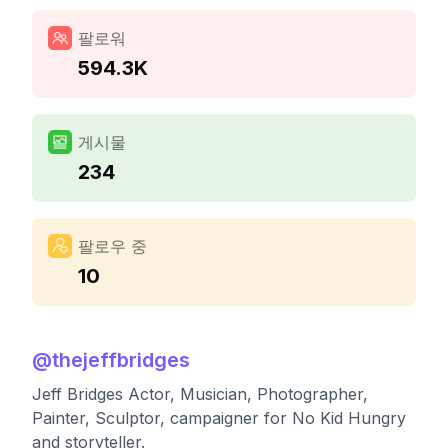
팔로워
594.3K
게시물
234
팔로우 중
10
@
thejeffbridges
Jeff Bridges Actor, Musician, Photographer,
Painter, Sculptor, campaigner for No Kid Hungry
and storyteller.