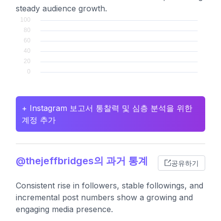
steady audience growth.
+ Instagram 보고서 통찰력 및 심층 분석을 위한
계정 추가
@thejeffbridges의 과거 통계
공유하기
Consistent rise in followers, stable followings, and
incremental post numbers show a growing and
engaging media presence.