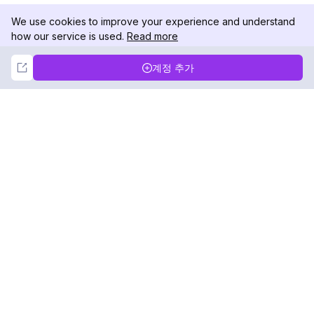
We use cookies to improve your experience and understand
how our service is used.
Read more
Not Now
Accept
계정 추가
DolphinRadar
궁극적인 인스타그램 활동 추적기
팔로우하기
제품
자료
분석 샘플
변경 로그