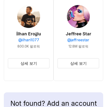
İlhan Eroğlu
Jeffree Star
@
ilhan1077
@
jeffreestar
800.0K
팔로워
12.8M
팔로워
상세 보기
상세 보기
Not found? Add an account