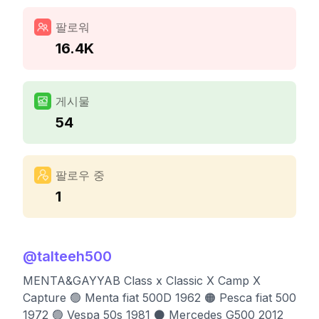
팔로워
16.4K
게시물
54
팔로우 중
1
@
talteeh500
MENTA&GAYYAB Class x Classic X Camp X
Capture 🟢 Menta fiat 500D 1962 🟠 Pesca fiat 500
1972 🟢 Vespa 50s 1981 ⚫️ Mercedes G500 2012