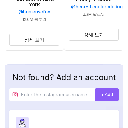
York
@
henrythecoloradodog
@
humansofny
2.3M
팔로워
12.6M
팔로워
상세 보기
상세 보기
Not found? Add an account
+ Add