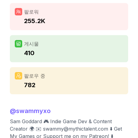
팔로워
255.2K
게시물
410
팔로우 중
782
@
swammyxo
Sam Goddard 🎮 Indie Game Dev & Content
Creator 🌍 ✉️
swammy@mythictalent.com
⬇️ Get
My Games or Support me on my Patreon! ⬇️