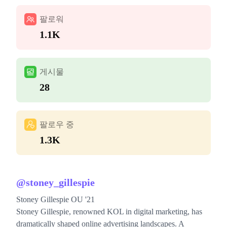
팔로워
1.1K
게시물
28
팔로우 중
1.3K
@
stoney_gillespie
Stoney Gillespie OU '21
Stoney Gillespie, renowned KOL in digital marketing, has
dramatically shaped online advertising landscapes. A