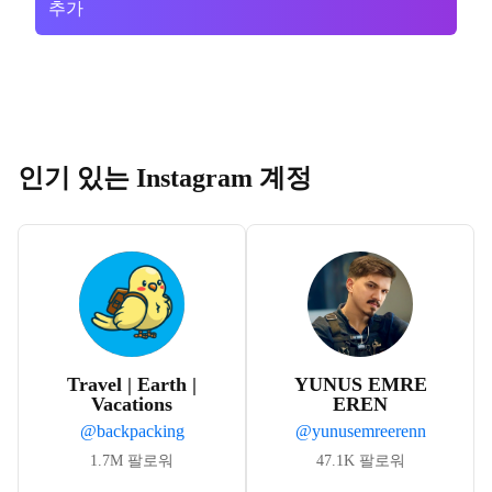
추가
인기 있는 Instagram 계정
Travel | Earth |
YUNUS EMRE
Vacations
EREN
@
backpacking
@
yunusemreerenn
1.7M
팔로워
47.1K
팔로워