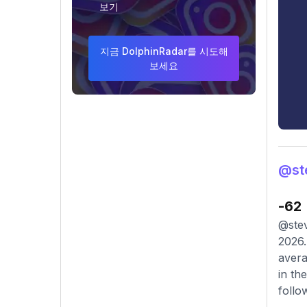
보기
지금 DolphinRadar를 시도해
보세요
@st
-62
@stev
2026.
avera
in th
follo