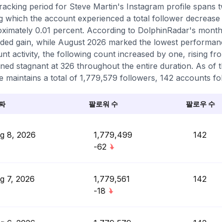
racking period for Steve Martin's Instagram profile spans
g which the account experienced a total follower decrease 
ximately 0.01 percent. According to DolphinRadar's month
ded gain, while August 2026 marked the lowest performance
nt activity, the following count increased by one, rising fr
ned stagnant at 326 throughout the entire duration. As of t
le maintains a total of 1,779,579 followers, 142 accounts fo
짜
팔로워 수
팔로우 수
g 8, 2026
1,779,499
142
-62
g 7, 2026
1,779,561
142
-18