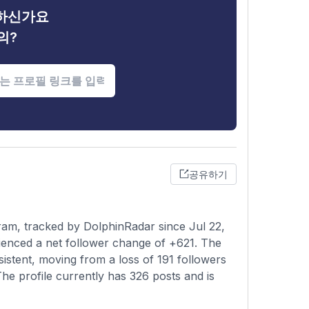
금하신가요
의?
공유하기
ram, tracked by DolphinRadar since Jul 22,
ienced a net follower change of +621. The
istent, moving from a loss of 191 followers
The profile currently has 326 posts and is