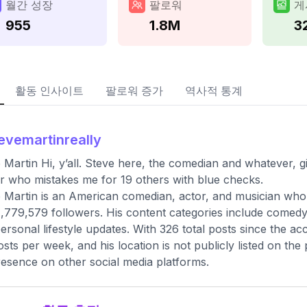
월간 성장
팔로워
게
955
1.8M
3
활동 인사이트
팔로워 증가
역사적 통계
evemartinreally
 Martin Hi, y’all. Steve here, the comedian and whatever, g
r who mistakes me for 19 others with blue checks.
 Martin is an American comedian, actor, and musician who 
1,779,579 followers. His content categories include comed
ersonal lifestyle updates. With 326 total posts since the a
osts per week, and his location is not publicly listed on the 
resence on other social media platforms.