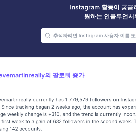
Instagram 활동이 궁
원하는 인플루언서
evemartinreally의 팔로워 증가
emartinreally currently has 1,779,579 followers on Instag
 Since tracking began 2 weeks ago, the account has exper
ge weekly change is +310, and the trend is currently incons
e first week to a gain of 633 followers in the second week. 
wing 142 accounts.