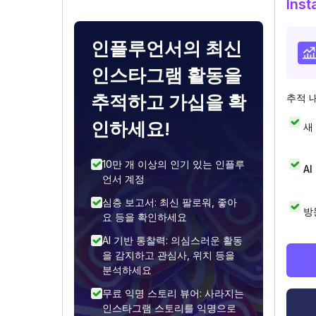
Ins
인플루언서의 최신
인스타그램 활동을
추적하고 가십을 확
추적 
인하세요!
새
10만 개 이상의 인기 있는 인플루
A
언서 계정
심층 보고서: 최신 팔로워, 좋아
방
요 등을 확인하세요
AI 기반 통찰력: 의심스러운 활동
을 감지하고 관심사, 위치 등을
분석하세요
무료 익명 스토리 뷰어: 사라지는
인스타그램 스토리를 익명으로