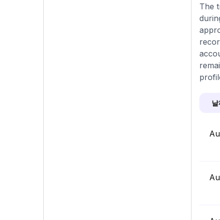
The t
durin
appro
recor
accou
remai
profi
날
Au
Au