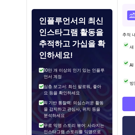
인플루언서의 최신
인스타그램 활동을
추적 
추적하고 가십을 확
새
인하세요!
A
10만 개 이상의 인기 있는 인플루
언서 계정
방
심층 보고서: 최신 팔로워, 좋아
요 등을 확인하세요
AI 기반 통찰력: 의심스러운 활동
을 감지하고 관심사, 위치 등을
분석하세요
무료 익명 스토리 뷰어: 사라지는
인스타그램 스토리를 익명으로