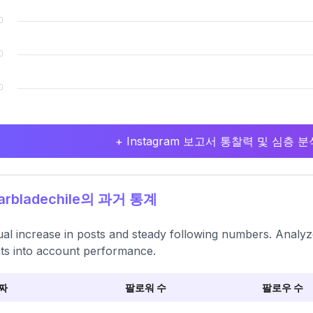
+ Instagram 보고서 통찰력 및 심층
arbladechile의 과거 통계
al increase in posts and steady following numbers. Analy
hts into account performance.
짜
팔로워 수
팔로우 수