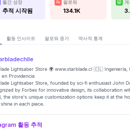
월간 성장
팔로워
게
추적 시작됨
134.1K
3
활동 인사이트
팔로워 증가
역사적 통계
arbladechile
lade Lightsaber Store 🌍 www.starblade.cl 🇨🇱 Ingeniería, H
r en Providencia
lade Lightsaber Store, founded by sci-fi enthusiast John Doe
nized by Forbes for innovative design, its collaboration wi
, the store's unique customization options keep it at the h
 shine in each piece.
tagram 활동 추적