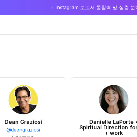
+ Instagram 보고서 통찰력 및 심층
Dean Graziosi
Danielle LaPorte 
Spiritual Direction for
@
deangraziosi
+ work