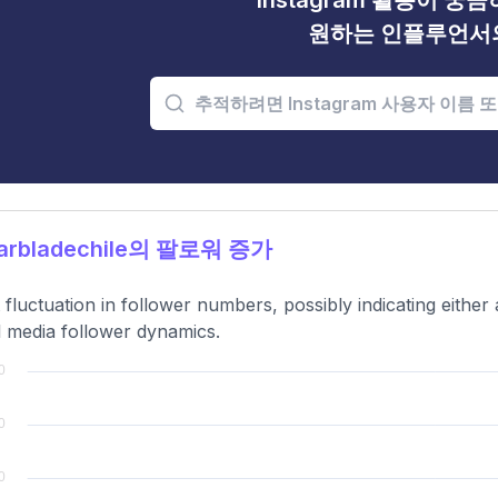
Instagram 활동이 궁
원하는 인플루언서
arbladechile의 팔로워 증가
t fluctuation in follower numbers, possibly indicating eithe
l media follower dynamics.