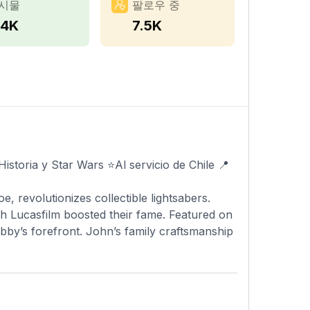
시물
팔로우 중
.4K
7.5K
istoria y Star Wars ⭐️Al servicio de Chile 📍
, revolutionizes collectible lightsabers.
th Lucasfilm boosted their fame. Featured on
obby’s forefront. John’s family craftsmanship