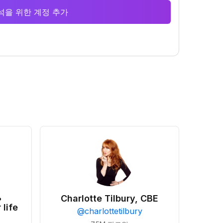
 분석을 위한 계정 추가
•
Charlotte Tilbury, CBE
 life
@
charlottetilbury