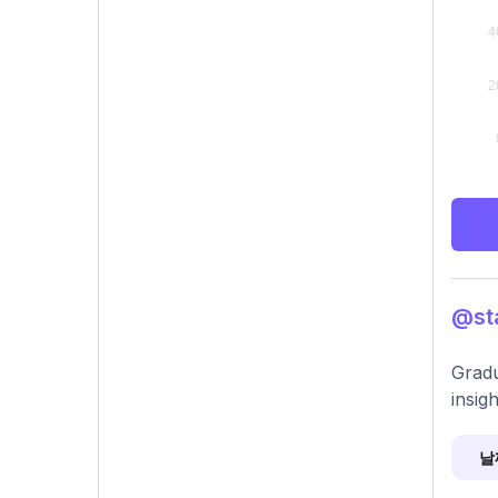
@st
Gradu
insig
날