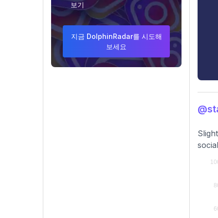
보기
지금 DolphinRadar를 시도해
보세요
@st
Sligh
socia