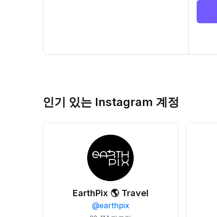
인기 있는 Instagram 계정
EarthPix 🌎 Travel
@
earthpix