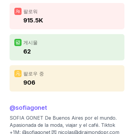
팔로워
915.5K
게시물
62
팔로우 중
906
@
sofiagonet
SOFIA GONET De Buenos Aires por el mundo.
Apasionada de la moda, viajar y el café. Tiktok
+1M: @sofiagonet 💌
nicolas@diraimondopr.com