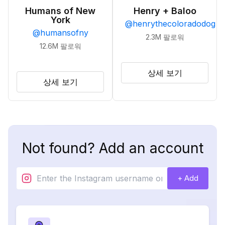
Humans of New
Henry + Baloo
York
@
henrythecoloradodog
@
humansofny
2.3M
팔로워
12.6M
팔로워
상세 보기
상세 보기
Not found? Add an account
+ Add