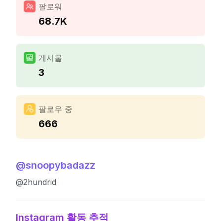
팔로워
68.7K
게시물
3
팔로우 중
666
@
snoopybadazz
@2hundrid
Instagram 활동 추적