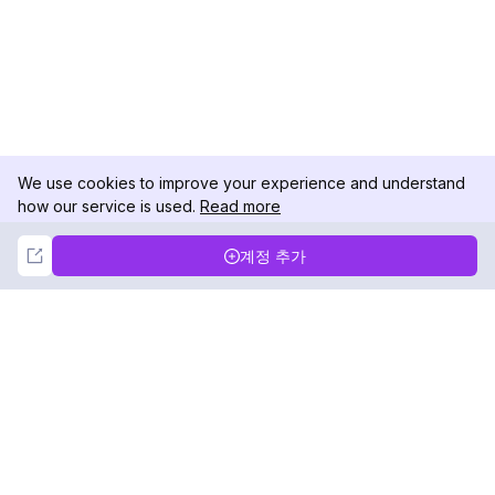
We use cookies to improve your experience and understand
how our service is used.
Read more
Not Now
Accept
계정 추가
DolphinRadar
궁극적인 인스타그램 활동 추적기