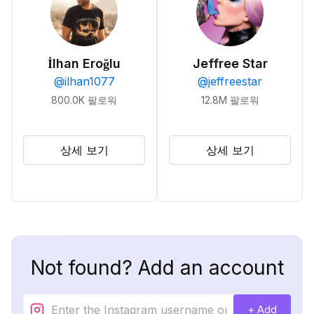
İlhan Eroğlu
Jeffree Star
@
ilhan1077
@
jeffreestar
800.0K
팔로워
12.8M
팔로워
상세 보기
상세 보기
Not found? Add an account
+ Add