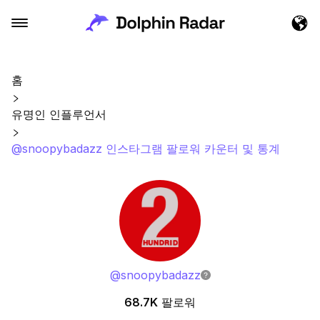
홈
유명인 인플루언서
@snoopybadazz 인스타그램 팔로워 카운터 및 통계
@
snoopybadazz
68.7K
팔로워