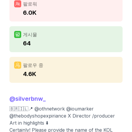
팔로워
6.0K
게시물
64
팔로우 중
4.6K
@
silverbnw_
🇧🇷🇮🇱📍 @othnetwork @ioumarker
@thebodyshopexpiriance X Director /producer
Art in highlights ⬇️
Certainly! Please provide the name of the KOL