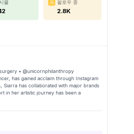
시물
팔로우 중
42
2.8K
csurgery • @unicornphilanthropy
encer, has gained acclaim through Instagram
 Siarra has collaborated with major brands
 in her artistic journey has been a