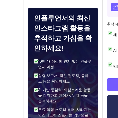
인플루언서의 최신
추적 
인스타그램 활동을
새
추적하고 가십을 확
인하세요!
A
10만 개 이상의 인기 있는 인플루
방
언서 계정
심층 보고서: 최신 팔로워, 좋아
요 등을 확인하세요
AI 기반 통찰력: 의심스러운 활동
을 감지하고 관심사, 위치 등을
분석하세요
무료 익명 스토리 뷰어: 사라지는
인스타그램 스토리를 익명으로