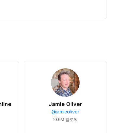
line
Jamie Oliver
@
jamieoliver
10.6M
팔로워