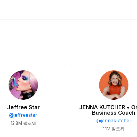
Jeffree Star
JENNA KUTCHER • On
Business Coach
@
jeffreestar
@
jennakutcher
12.8M
팔로워
1.1M
팔로워