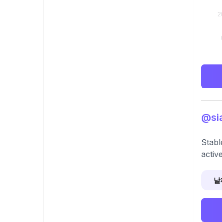
@si
Stabl
activ
날