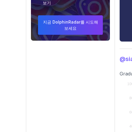
보기
지금 DolphinRadar를 시도해
보세요
@si
Gradu