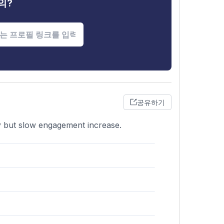
의?
공유하기
dy but slow engagement increase.