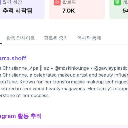
월간 성장
팔로워
게
추적 시작됨
7.0K
5
활동 인사이트
팔로워 증가
역사적 통계
arra.shoff
a Christianne 📍pa || az • @mdskinlounge • @gawleyplasti
a Christianne, a celebrated makeup artist and beauty influ
ouTube. Known for her transformative makeup techniques,
eatured in renowned beauty magazines. Her family's support
rstone of her success.
tagram 활동 추적