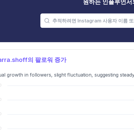
원하는 인플루언서
arra.shoff의 팔로워 증가
al growth in followers, slight fluctuation, suggesting stea