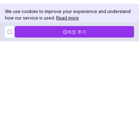
We use cookies to improve your experience and understand
how our service is used.
Read more
Not Now
Accept
계정 추가
DolphinRadar
궁극적인 인스타그램 활동 추적기
팔로우하기
제품
자료
분석 샘플
변경 로그