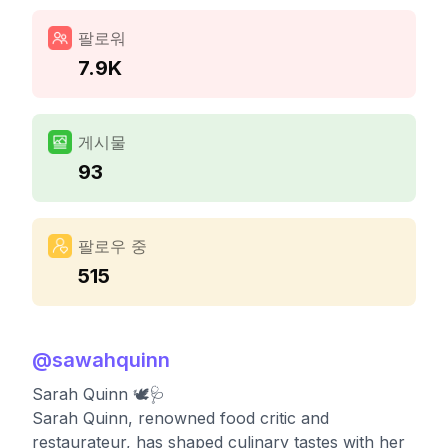
팔로워
7.9K
게시물
93
팔로우 중
515
@
sawahquinn
Sarah Quinn 🕊🩺
Sarah Quinn, renowned food critic and
restaurateur, has shaped culinary tastes with her