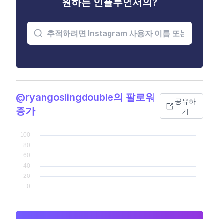
원하는 인플루언서의?
@ryangoslingdouble의 팔로워
공유하
증가
기