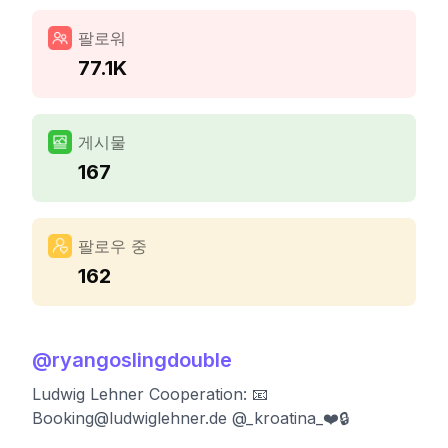
팔로워
77.1K
게시물
167
팔로우 중
162
@
ryangoslingdouble
Ludwig Lehner Cooperation: 📧
Booking@ludwiglehner.de
@_kroatina_❤️🔒