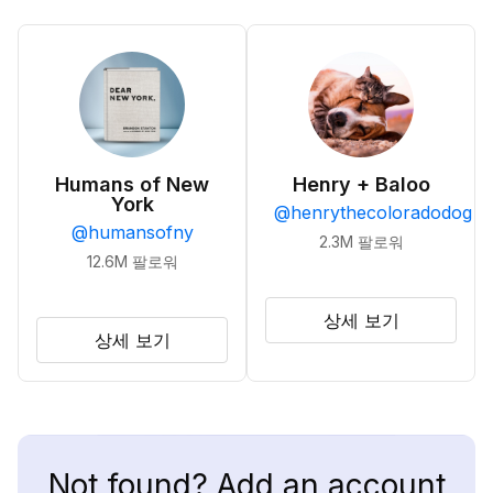
Humans of New
Henry + Baloo
York
@
henrythecoloradodog
@
humansofny
2.3M
팔로워
12.6M
팔로워
상세 보기
상세 보기
Not found? Add an account