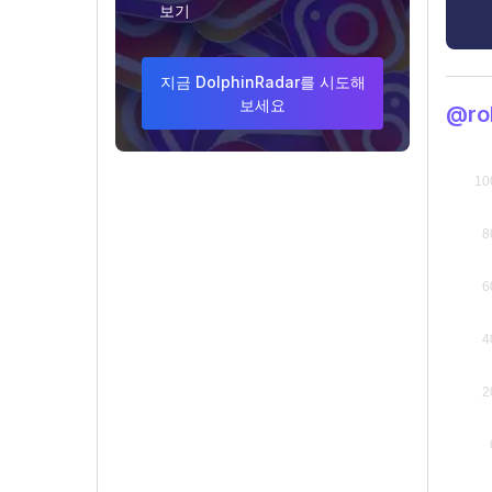
보기
지금 DolphinRadar를 시도해
보세요
@ro