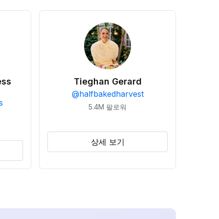
ess
Tieghan Gerard
@
halfbakedharvest
s
5.4M
팔로워
상세 보기