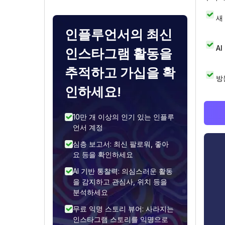
새
인플루언서의 최신
A
인스타그램 활동을
추적하고 가십을 확
방
인하세요!
10만 개 이상의 인기 있는 인플루
언서 계정
심층 보고서: 최신 팔로워, 좋아
요 등을 확인하세요
AI 기반 통찰력: 의심스러운 활동
을 감지하고 관심사, 위치 등을
분석하세요
무료 익명 스토리 뷰어: 사라지는
인스타그램 스토리를 익명으로