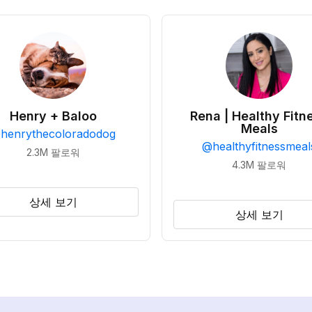
Henry + Baloo
Rena | Healthy Fitn
Meals
@
henrythecoloradodog
@
healthyfitnessmeal
2.3M
팔로워
4.3M
팔로워
상세 보기
상세 보기