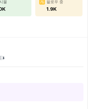
시물
팔로우 중
.0K
1.9K
⬇️