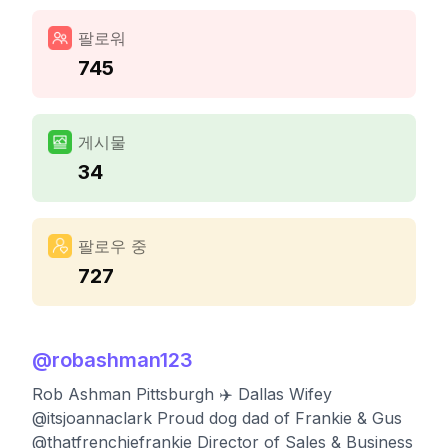
팔로워
745
게시물
34
팔로우 중
727
@
robashman123
Rob Ashman Pittsburgh ✈️ Dallas Wifey
@itsjoannaclark Proud dog dad of Frankie & Gus
@thatfrenchiefrankie Director of Sales & Business