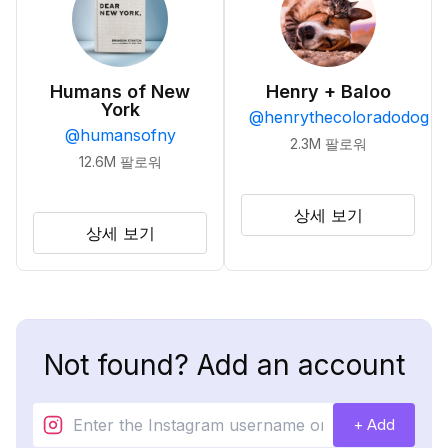
Humans of New
Henry + Baloo
York
@
henrythecoloradodog
@
humansofny
2.3M
팔로워
12.6M
팔로워
상세 보기
상세 보기
Not found? Add an account
+ Add