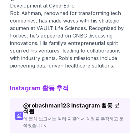
Development at CyberEd.io
Rob Ashman, renowned for transforming tech
companies, has made waves with his strategic
acumen at VAULT Life Sciences. Recognized by
Forbes, he’s appeared on CNBC discussing
innovations. His family’s entrepreneurial spirit
spurred his ventures, leading to collaborations
with industry giants. Rob's milestones include
pioneering data-driven healthcare solutions.
Instagram 활동 추적
@
robashman123
Instagram 활동 분
석됨
이 분석 보고서는 여러 차원에서 계정을 추적하고 분
석했습니다.