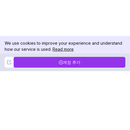
We use cookies to improve your experience and understand
how our service is used.
Read more
Not Now
Accept
계정 추가
DolphinRadar
궁극적인 인스타그램 활동 추적기
팔로우하기