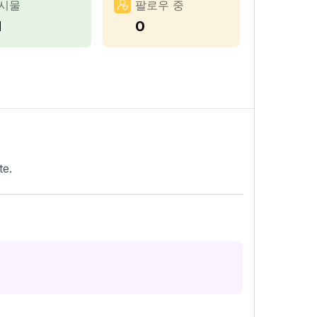
시물
팔로우 중
1
0
te.