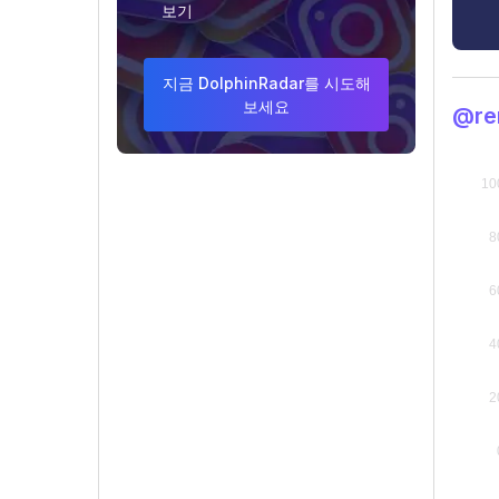
보기
지금 DolphinRadar를 시도해
보세요
@re