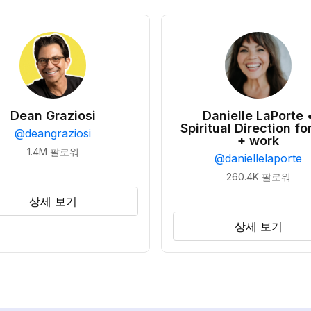
Dean Graziosi
Danielle LaPorte 
Spiritual Direction for
@
deangraziosi
+ work
1.4M
팔로워
@
daniellelaporte
260.4K
팔로워
상세 보기
상세 보기