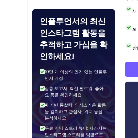
새
인플루언서의 최신
A
인스타그램 활동을
추적하고 가십을 확
방
인하세요!
10만 개 이상의 인기 있는 인플루
언서 계정
심층 보고서: 최신 팔로워, 좋아
요 등을 확인하세요
AI 기반 통찰력: 의심스러운 활동
을 감지하고 관심사, 위치 등을
분석하세요
무료 익명 스토리 뷰어: 사라지는
인스타그램 스토리를 익명으로