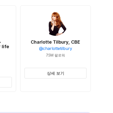
•
Charlotte Tilbury, CBE
 life
@
charlottetilbury
7.5M
팔로워
상세 보기