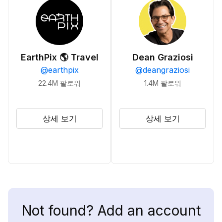
EarthPix 🌎 Travel
Dean Graziosi
@
earthpix
@
deangraziosi
22.4M
팔로워
1.4M
팔로워
상세 보기
상세 보기
Not found? Add an account