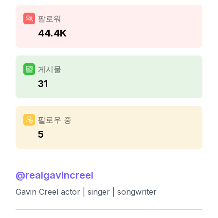
팔로워
44.4K
게시물
31
팔로우 중
5
@
realgavincreel
Gavin Creel actor | singer | songwriter