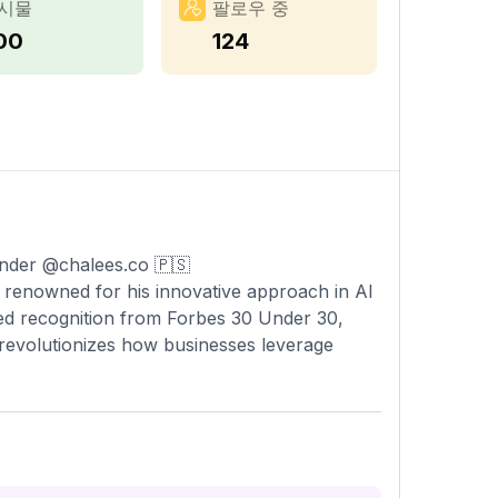
시물
팔로우 중
00
124
nder @chalees.co 🇵🇸
s renowned for his innovative approach in AI
red recognition from Forbes 30 Under 30,
revolutionizes how businesses leverage