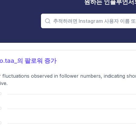
원하는 인플루언서
o.taa_의 팔로워 증가
 fluctuations observed in follower numbers, indicating shor
ive.