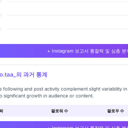
+ Instagram 보고서 통찰력 및 심층
o.taa_의 과거 통계
e following and post activity complement slight variability 
o significant growth in audience or content.
짜
팔로워 수
팔로우 수