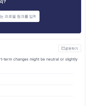
의?
공유하기
t-term changes might be neutral or slightly