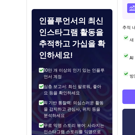
인플루언서의 최신
추적 
인스타그램 활동을
새
추적하고 가십을 확
인하세요!
A
10만 개 이상의 인기 있는 인플루
방
언서 계정
심층 보고서: 최신 팔로워, 좋아
요 등을 확인하세요
AI 기반 통찰력: 의심스러운 활동
을 감지하고 관심사, 위치 등을
분석하세요
무료 익명 스토리 뷰어: 사라지는
인스타그램 스토리를 익명으로