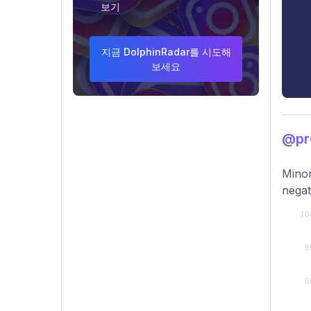
보기
지금 DolphinRadar를 시도해
보세요
@pr
Minor
negat