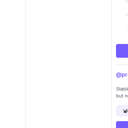
@pr
Stabl
but n
날