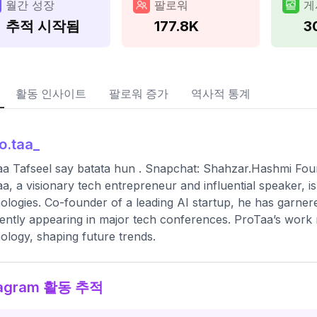
월간 성장
팔로워
게
추적 시작됨
177.8K
3
활동 인사이트
팔로워 증가
역사적 통계
o.taa_
a Tafseel say batata hun . Snapchat: Shahzar.Hashmi Fou
a, a visionary tech entrepreneur and influential speaker, i
ologies. Co-founder of a leading AI startup, he has garne
ently appearing in major tech conferences. ProTaa’s work 
ology, shaping future trends.
tagram 활동 추적