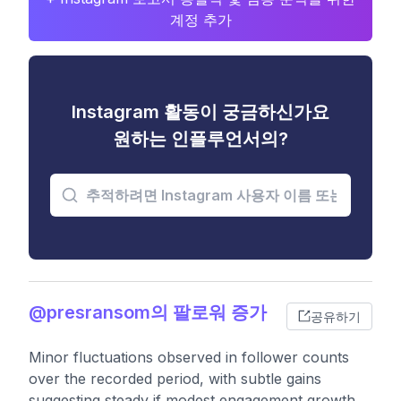
계정 추가
Instagram 활동이 궁금하신가요
원하는 인플루언서의?
@presransom의 팔로워 증가
공유하기
Minor fluctuations observed in follower counts
over the recorded period, with subtle gains
suggesting steady if modest engagement growth.