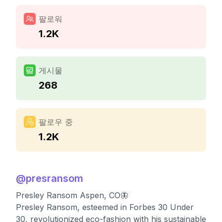
팔로워
1.2K
게시물
268
팔로우 중
1.2K
@
presransom
Presley Ransom Aspen, CO🦋
Presley Ransom, esteemed in Forbes 30 Under
30, revolutionized eco-fashion with his sustainable