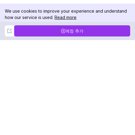
We use cookies to improve your experience and understand
how our service is used.
Read more
Not Now
Accept
계정 추가
DolphinRadar
궁극적인 인스타그램 활동 추적기
팔로우하기
제품
자료
분석 샘플
변경 로그