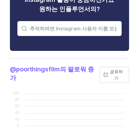
원하는 인플루언서의?
@poorthingsfilm의 팔로워 증
공유하
가
기