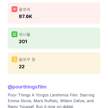
팔로워
87.6K
게시물
201
팔로우 중
22
@
poorthingsfilm
Poor Things A Yorgos Lanthimos Film. Starring
Emma Stone, Mark Ruffalo, Willem Dafoe, and
Ramy Youssef. Buy it now on digital.