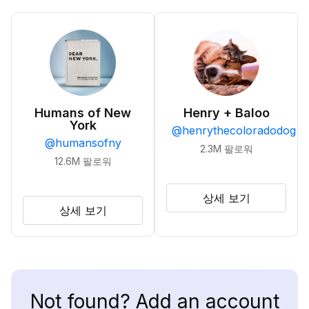
Humans of New
Henry + Baloo
York
@
henrythecoloradodog
@
humansofny
2.3M
팔로워
12.6M
팔로워
상세 보기
상세 보기
Not found? Add an account