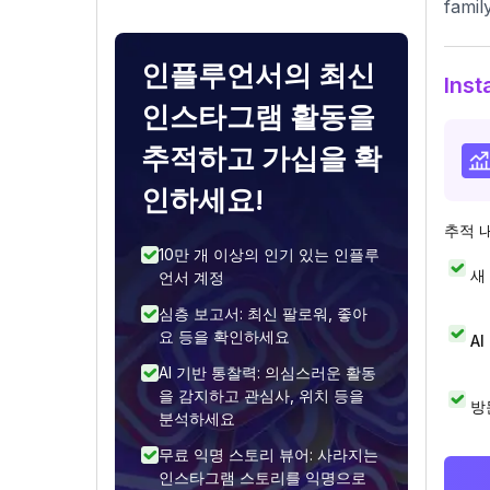
famil
인플루언서의 최신
Ins
인스타그램 활동을
추적하고 가십을 확
인하세요!
추적 
10만 개 이상의 인기 있는 인플루
새
언서 계정
심층 보고서: 최신 팔로워, 좋아
요 등을 확인하세요
A
AI 기반 통찰력: 의심스러운 활동
을 감지하고 관심사, 위치 등을
방
분석하세요
무료 익명 스토리 뷰어: 사라지는
인스타그램 스토리를 익명으로