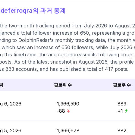
deferroqra의 과거 통계
the two-month tracking period from July 2026 to August 2
ienced a total follower increase of 650, representing a gr
ding to DolphinRadar's monthly tracking data, the month w
 which saw an increase of 650 followers, while July 2026 ser
g this timeframe, the account increased its following count
posts. As of the latest snapshot in August 2026, the profile
ws 883 accounts, and has published a total of 417 posts.
짜
팔로워 수
팔로우 수
g 6, 2026
1,366,590
883
-88
+1
g 5, 2026
1,366,678
882