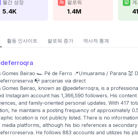
월간 성장
팔로워
게
5.4K
1.4M
4
활동 인사이트
팔로워 증가
역사적 통계
deferroqra
 Gomes Beirao 🏎️ Pé de Ferro 📍Umuarama / Parana 💒 Deus
ferroreserva 📭 parcerias via direct
 Gomes Beirao, known as @pedeferroqra, is a professional
ied Instagram account has 1,366,590 followers. His content f
iences, and family-oriented personal updates. With 417 tot
tion, he maintains a posting frequency of approximately 0.
aphic location is not publicly listed. There is no informati
l media platforms, although his bio references a secondar
ferroreserva. He follows 883 accounts and utilizes his pla