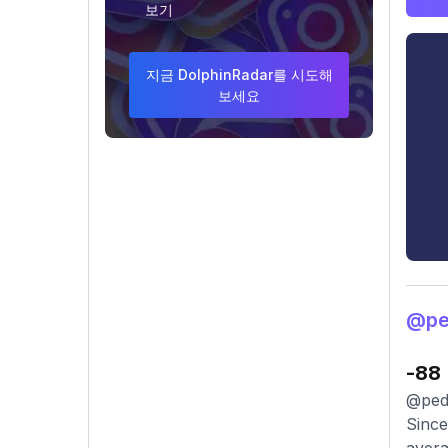
보기
지금 DolphinRadar를 시도해
보세요
@pe
-88
@pede
Since