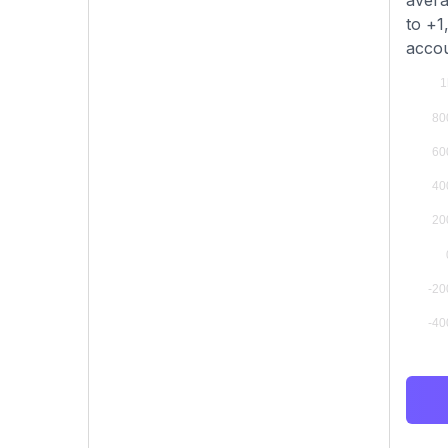
avera
to +1
accou