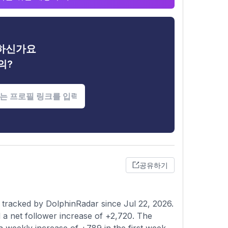
금하신가요
의?
공유하기
 tracked by DolphinRadar since Jul 22, 2026.
a net follower increase of +2,720. The