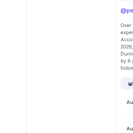
@pe
Over 
exper
Accor
2026,
Durin
by 6 
follo
날
Au
Au