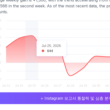
ge weekly gain is +1,360, with the trend accelerating from 
,566 in the second week. As of the most recent data, the pr
nts.
Jul 25, 2026
644
+ Instagram 보고서 통찰력 및 심층