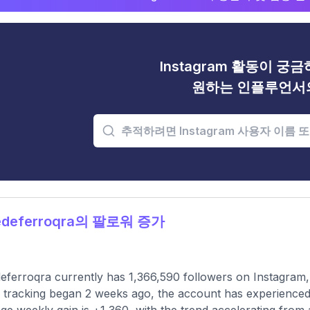
Instagram 활동이 궁
원하는 인플루언서
deferroqra의 팔로워 증가
ferroqra currently has 1,366,590 followers on Instagram,
 tracking began 2 weeks ago, the account has experienced 