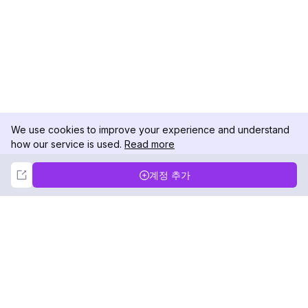
We use cookies to improve your experience and understand
how our service is used.
Read more
Not Now
Accept
계정 추가
DolphinRadar
궁극적인 인스타그램 활동 추적기