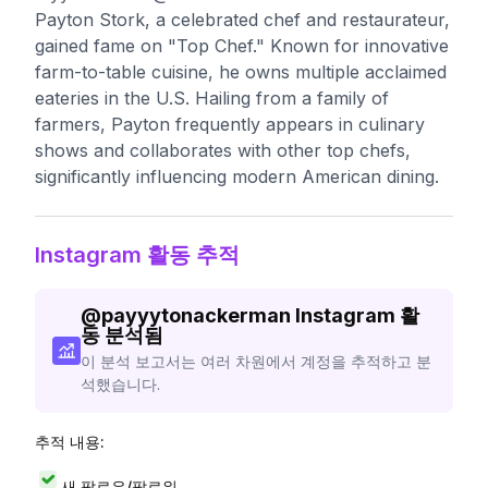
Payton Stork, a celebrated chef and restaurateur,
gained fame on "Top Chef." Known for innovative
farm-to-table cuisine, he owns multiple acclaimed
eateries in the U.S. Hailing from a family of
farmers, Payton frequently appears in culinary
shows and collaborates with other top chefs,
significantly influencing modern American dining.
Instagram 활동 추적
@
payyytonackerman
Instagram 활
동 분석됨
이 분석 보고서는 여러 차원에서 계정을 추적하고 분
석했습니다.
추적 내용:
새 팔로우/팔로워