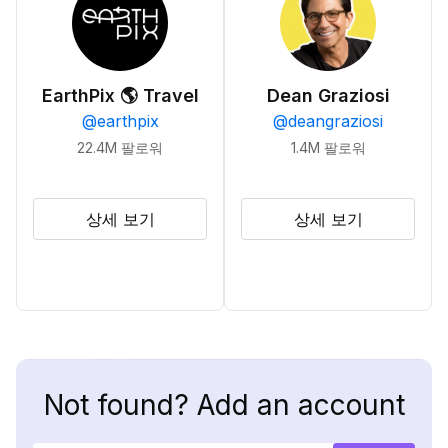
EarthPix 🌎 Travel
Dean Graziosi
@
earthpix
@
deangraziosi
22.4M
팔로워
1.4M
팔로워
상세 보기
상세 보기
Not found? Add an account