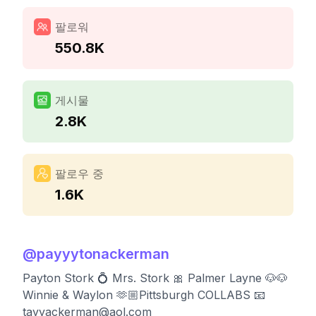
팔로워
550.8K
게시물
2.8K
팔로우 중
1.6K
@
payyytonackerman
Payton Stork 💍 Mrs. Stork 🎀 Palmer Layne 🐶🐶
Winnie & Waylon 🫶🏼Pittsburgh COLLABS 📧
tayyackerman@aol.com