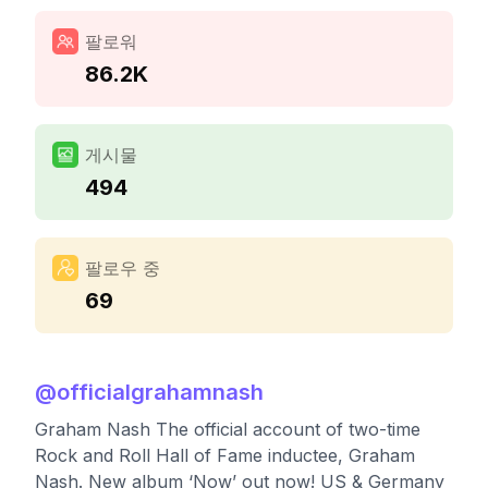
팔로워
86.2K
게시물
494
팔로우 중
69
@
officialgrahamnash
Graham Nash The official account of two-time
Rock and Roll Hall of Fame inductee, Graham
Nash. New album ‘Now’ out now! US & Germany