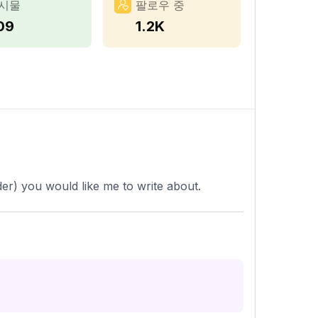
시물
팔로우 중
09
1.2K
er) you would like me to write about.