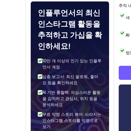
추적 
인플루언서의 최신
새
인스타그램 활동을
추적하고 가십을 확
A
인하세요!
방
10만 개 이상의 인기 있는 인플루
언서 계정
심층 보고서: 최신 팔로워, 좋아
요 등을 확인하세요
AI 기반 통찰력: 의심스러운 활동
을 감지하고 관심사, 위치 등을
분석하세요
무료 익명 스토리 뷰어: 사라지는
인스타그램 스토리를 익명으로
보기