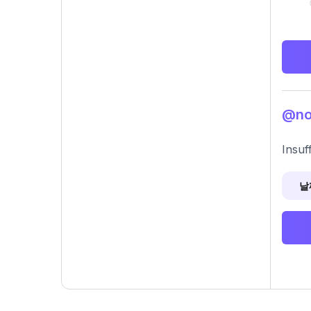
@no
Insuf
날