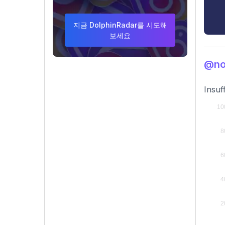
지금 DolphinRadar를 시도해
보세요
@no
Insuf