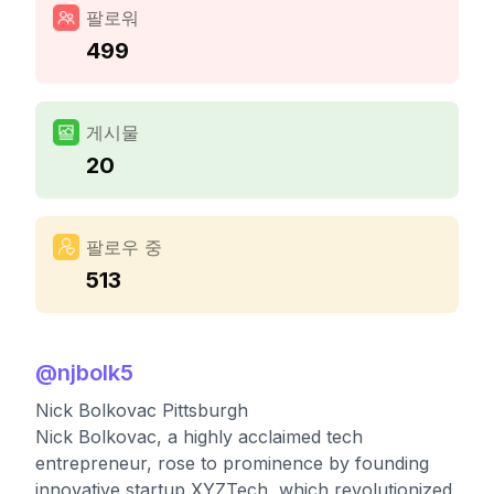
팔로워
499
게시물
20
팔로우 중
513
@
njbolk5
Nick Bolkovac Pittsburgh
Nick Bolkovac, a highly acclaimed tech
entrepreneur, rose to prominence by founding
innovative startup XYZTech, which revolutionized