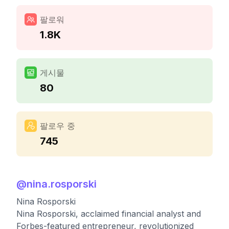
팔로워
1.8K
게시물
80
팔로우 중
745
@
nina.rosporski
Nina Rosporski
Nina Rosporski, acclaimed financial analyst and
Forbes-featured entrepreneur, revolutionized