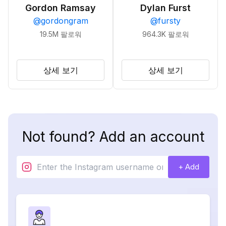
Gordon Ramsay
Dylan Furst
@
gordongram
@
fursty
19.5M
팔로워
964.3K
팔로워
상세 보기
상세 보기
Not found? Add an account
+ Add