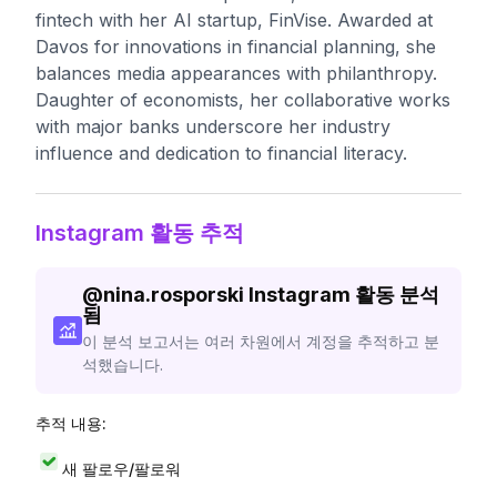
fintech with her AI startup, FinVise. Awarded at
Davos for innovations in financial planning, she
balances media appearances with philanthropy.
Daughter of economists, her collaborative works
with major banks underscore her industry
influence and dedication to financial literacy.
Instagram 활동 추적
@
nina.rosporski
Instagram 활동 분석
됨
이 분석 보고서는 여러 차원에서 계정을 추적하고 분
석했습니다.
추적 내용:
새 팔로우/팔로워