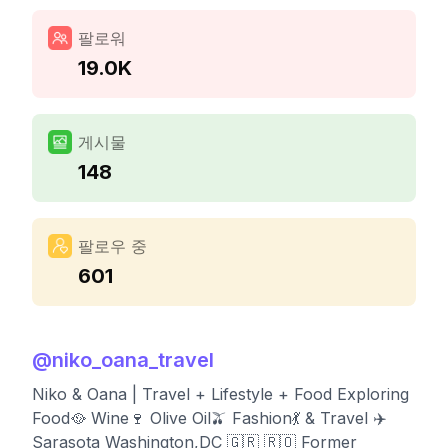
팔로워
19.0K
게시물
148
팔로우 중
601
@
niko_oana_travel
Niko & Oana | Travel + Lifestyle + Food Exploring
Food🥘 Wine🍷 Olive Oil🫒 Fashion💃 & Travel ✈️
Sarasota Washington,DC 🇬🇷 🇷🇴 Former