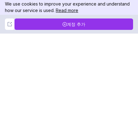
We use cookies to improve your experience and understand
how our service is used.
Read more
Not Now
Accept
계정 추가
DolphinRadar
궁극적인 인스타그램 활동 추적기
팔로우하기
제품
자료
분석 샘플
변경 로그
가격
블로그