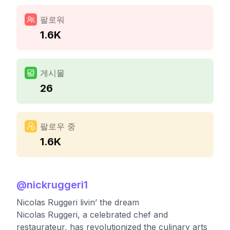
팔로워
1.6K
게시물
26
팔로우 중
1.6K
@
nickruggeri1
Nicolas Ruggeri livin’ the dream
Nicolas Ruggeri, a celebrated chef and
restaurateur, has revolutionized the culinary arts