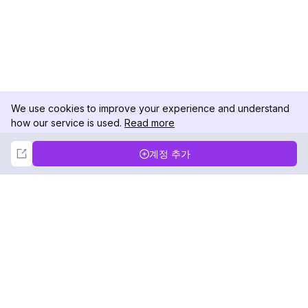
We use cookies to improve your experience and understand
how our service is used.
Read more
Not Now
Accept
계정 추가
DolphinRadar
궁극적인 인스타그램 활동 추적기