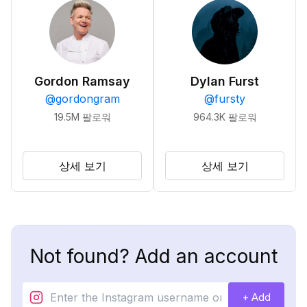
Gordon Ramsay
Dylan Furst
@
gordongram
@
fursty
19.5M
팔로워
964.3K
팔로워
상세 보기
상세 보기
Not found? Add an account
+ Add