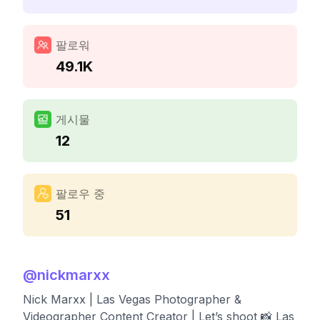
팔로워
49.1K
게시물
12
팔로우 중
51
@
nickmarxx
Nick Marxx | Las Vegas Photographer &
Videographer Content Creator | Let’s shoot 📸 Las