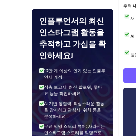
추적 
새
인플루언서의 최신
인스타그램 활동을
A
추적하고 가십을 확
인하세요!
방
10만 개 이상의 인기 있는 인플루
언서 계정
심층 보고서: 최신 팔로워, 좋아
요 등을 확인하세요
AI 기반 통찰력: 의심스러운 활동
을 감지하고 관심사, 위치 등을
분석하세요
무료 익명 스토리 뷰어: 사라지는
인스타그램 스토리를 익명으로