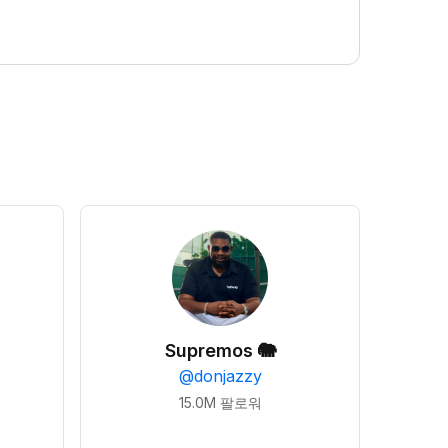
Supremos 🐘
@
donjazzy
15.0M
팔로워