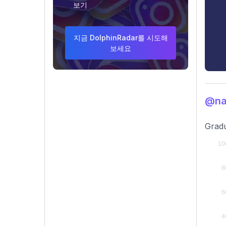
보기
지금 DolphinRadar를 시도해
보세요
@na
Gradu