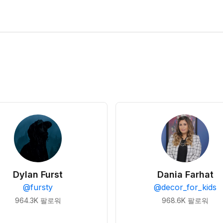
Dylan Furst
Dania Farhat
@
fursty
@
decor_for_kids
964.3K
팔로워
968.6K
팔로워