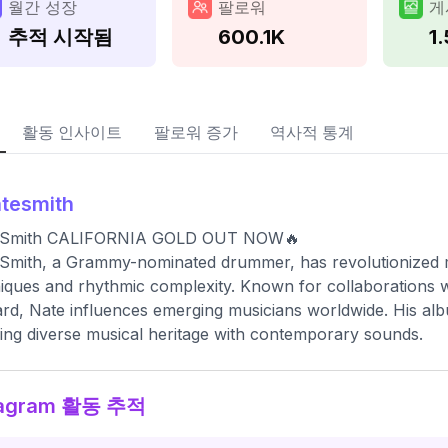
월간 성장
팔로워
게
추적 시작됨
600.1K
1
활동 인사이트
팔로워 증가
역사적 통계
tesmith
 Smith CALIFORNIA GOLD OUT NOW🔥
Smith, a Grammy-nominated drummer, has revolutionized m
iques and rhythmic complexity. Known for collaborations w
d, Nate influences emerging musicians worldwide. His albu
ing diverse musical heritage with contemporary sounds.
tagram 활동 추적