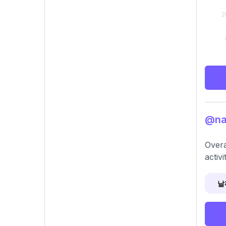
@na
Overa
activ
날