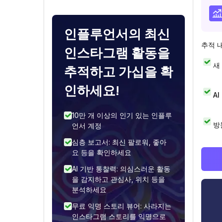
인플루언서의 최신
추적 
인스타그램 활동을
새
추적하고 가십을 확
인하세요!
A
10만 개 이상의 인기 있는 인플루
방
언서 계정
심층 보고서: 최신 팔로워, 좋아
요 등을 확인하세요
AI 기반 통찰력: 의심스러운 활동
을 감지하고 관심사, 위치 등을
분석하세요
무료 익명 스토리 뷰어: 사라지는
인스타그램 스토리를 익명으로