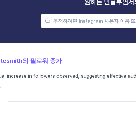
원하는 인플루언서
tesmith의 팔로워 증가
al increase in followers observed, suggesting effective au