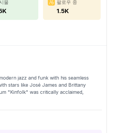
시물
팔로우 중
.5K
1.5K
odern jazz and funk with his seamless
ith stars like José James and Brittany
m "Kinfolk" was critically acclaimed,