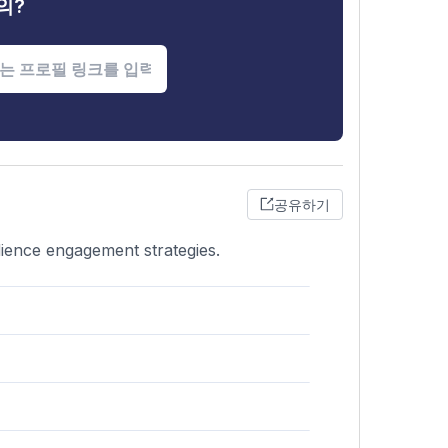
의?
공유하기
dience engagement strategies.