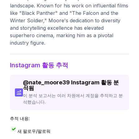
landscape. Known for his work on influential films
like "Black Panther" and "The Falcon and the
Winter Soldier," Moore's dedication to diversity
and storytelling excellence has elevated
superhero cinema, marking him as a pivotal
industry figure.
Instagram 활동 추적
@
nate_moore39
Instagram 활동 분
석됨
이 분석 보고서는 여러 차원에서 계정을 추적하고 분
석했습니다.
추적 내용:
새 팔로우/팔로워