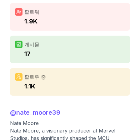
팔로워
1.9K
게시물
17
팔로우 중
1.1K
@
nate_moore39
Nate Moore
Nate Moore, a visionary producer at Marvel
Studios, has significantly shaped the MCU