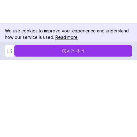
We use cookies to improve your experience and understand
how our service is used.
Read more
Not Now
Accept
계정 추가
DolphinRadar
궁극적인 인스타그램 활동 추적기
팔로우하기