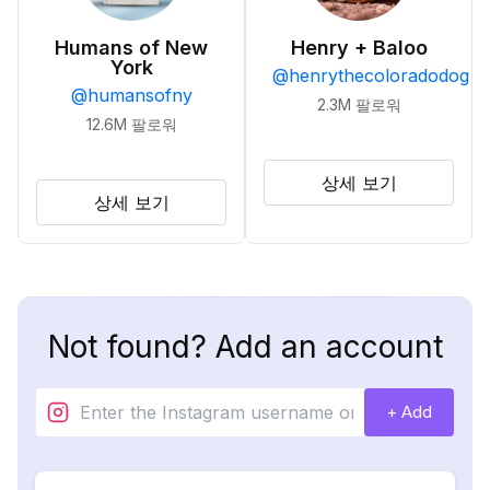
Humans of New
Henry + Baloo
York
@
henrythecoloradodog
@
humansofny
2.3M
팔로워
12.6M
팔로워
상세 보기
상세 보기
Not found? Add an account
+ Add