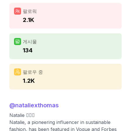
팔로워
2.1K
게시물
134
팔로우 중
1.2K
@
nataliexthomas
Natalie 🧚🏼‍♀️
Natalie, a pioneering influencer in sustainable
fashion, has been featured in Vogue and Forbes