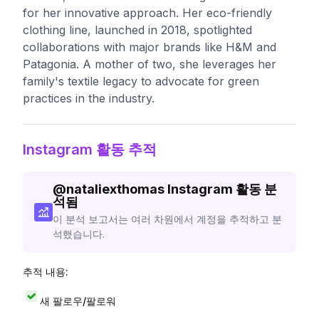
for her innovative approach. Her eco-friendly
clothing line, launched in 2018, spotlighted
collaborations with major brands like H&M and
Patagonia. A mother of two, she leverages her
family's textile legacy to advocate for green
practices in the industry.
Instagram 활동 추적
@
nataliexthomas
Instagram 활동 분
석됨
이 분석 보고서는 여러 차원에서 계정을 추적하고 분
석했습니다.
추적 내용:
새 팔로우/팔로워