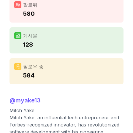
팔로워
580
게시물
128
팔로우 중
584
@
myake13
Mitch Yake
Mitch Yake, an influential tech entrepreneur and
Forbes-recognized innovator, has revolutionized
software development with his pioneering