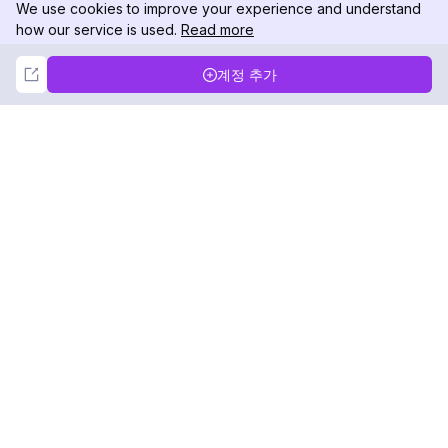
We use cookies to improve your experience and understand
how our service is used.
Read more
Not Now
Accept
계정 추가
DolphinRadar
궁극적인 인스타그램 활동 추적기
팔로우하기
제품
자료
분석 샘플
변경 로그
가격
블로그