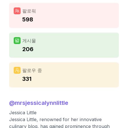
팔로워
598
게시물
206
팔로우 중
331
@
mrsjessicalynnlittle
Jessica Little
Jessica Little, renowned for her innovative
culinary blog, has gained prominence through