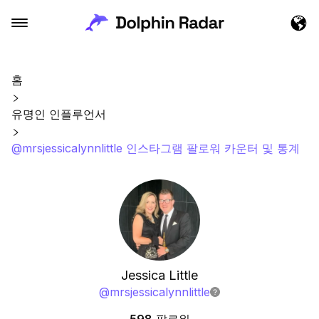
홈
유명인 인플루언서
@mrsjessicalynnlittle 인스타그램 팔로워 카운터 및 통계
Jessica Little
@
mrsjessicalynnlittle