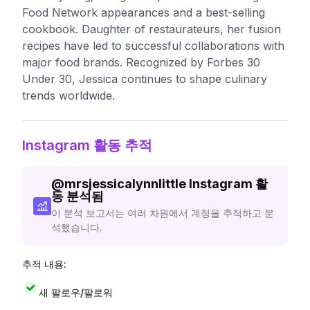
Food Network appearances and a best-selling
cookbook. Daughter of restaurateurs, her fusion
recipes have led to successful collaborations with
major food brands. Recognized by Forbes 30
Under 30, Jessica continues to shape culinary
trends worldwide.
Instagram 활동 추적
@
mrsjessicalynnlittle
Instagram 활
동 분석됨
이 분석 보고서는 여러 차원에서 계정을 추적하고 분
석했습니다.
추적 내용:
새 팔로우/팔로워