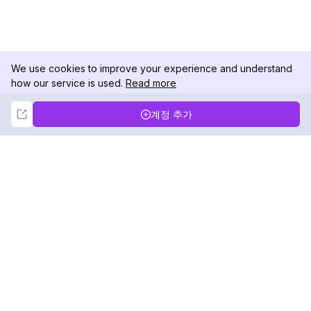
We use cookies to improve your experience and understand
how our service is used.
Read more
Not Now
Accept
계정 추가
DolphinRadar
궁극적인 인스타그램 활동 추적기
팔로우하기