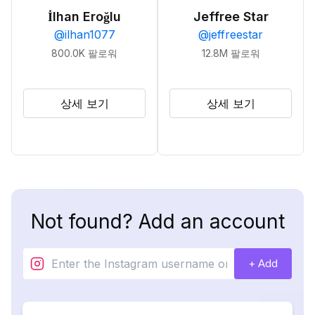
İlhan Eroğlu
Jeffree Star
@
ilhan1077
@
jeffreestar
800.0K
팔로워
12.8M
팔로워
상세 보기
상세 보기
Not found? Add an account
+ Add