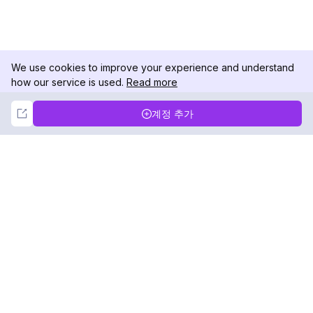
We use cookies to improve your experience and understand
how our service is used.
Read more
Not Now
Accept
계정 추가
DolphinRadar
궁극적인 인스타그램 활동 추적기
팔로우하기