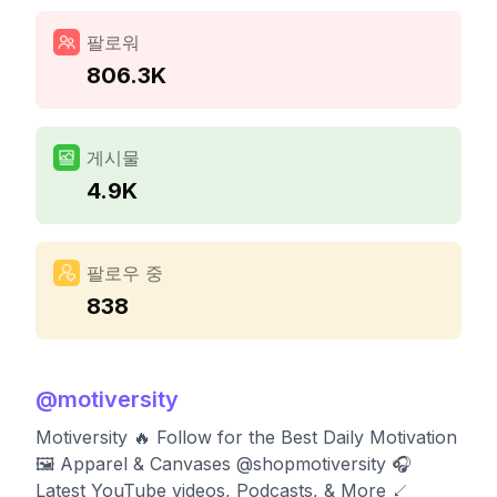
팔로워
806.3K
게시물
4.9K
팔로우 중
838
@
motiversity
Motiversity 🔥 Follow for the Best Daily Motivation
🖼️ Apparel & Canvases @shopmotiversity 🎧
Latest YouTube videos, Podcasts, & More ↙