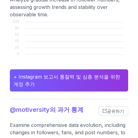
assessing growth trends and stability over
observable time.
+ Instagram 보고서 통찰력 및 심층 분석을 위한
계정 추가
@motiversity의 과거 통계
공유하기
Examine comprehensive data evolution, including
changes in followers, fans, and post numbers, to