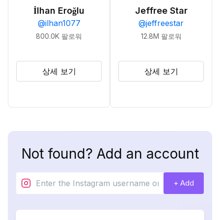
İlhan Eroğlu
Jeffree Star
@
ilhan1077
@
jeffreestar
800.0K
팔로워
12.8M
팔로워
상세 보기
상세 보기
Not found? Add an account
+ Add