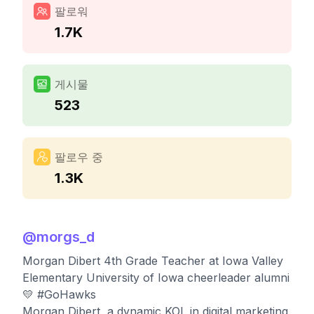
팔로워
1.7K
게시물
523
팔로우 중
1.3K
@
morgs_d
Morgan Dibert 4th Grade Teacher at Iowa Valley
Elementary University of Iowa cheerleader alumni
💛 #GoHawks
Morgan Dibert, a dynamic KOL in digital marketing,