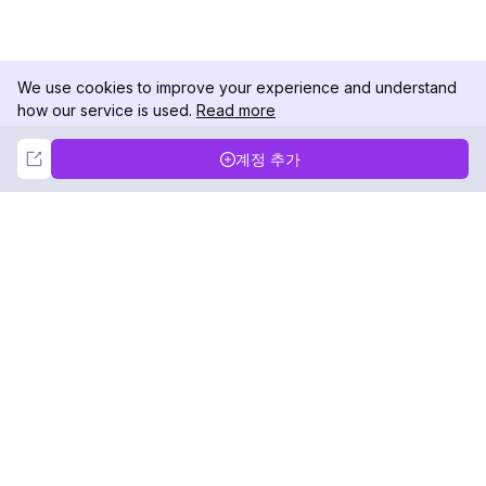
We use cookies to improve your experience and understand
how our service is used.
Read more
Not Now
Accept
계정 추가
DolphinRadar
궁극적인 인스타그램 활동 추적기
팔로우하기