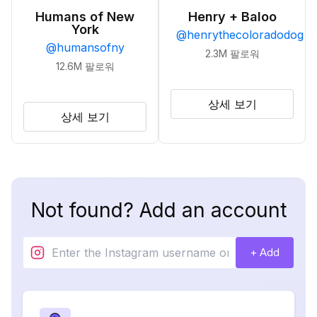
Humans of New
Henry + Baloo
York
@
henrythecoloradodog
@
humansofny
2.3M
팔로워
12.6M
팔로워
상세 보기
상세 보기
Not found? Add an account
+ Add