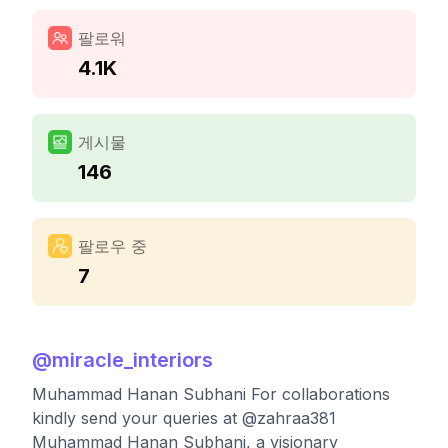
팔로워
4.1K
게시물
146
팔로우 중
7
@
miracle_interiors
Muhammad Hanan Subhani For collaborations
kindly send your queries at @zahraa381
Muhammad Hanan Subhani, a visionary