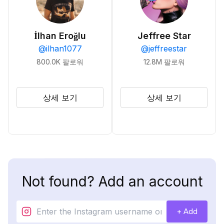
İlhan Eroğlu
Jeffree Star
@
ilhan1077
@
jeffreestar
800.0K
팔로워
12.8M
팔로워
상세 보기
상세 보기
Not found? Add an account
+ Add