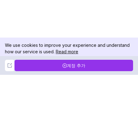
We use cookies to improve your experience and understand
how our service is used.
Read more
Not Now
Accept
계정 추가
DolphinRadar
궁극적인 인스타그램 활동 추적기
팔로우하기