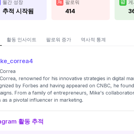
월간 성장
팔로워
게
추적 시작됨
414
3
활동 인사이트
팔로워 증가
역사적 통계
ke_correa4
 Correa
Correa, renowned for his innovative strategies in digital m
nized by Forbes and having appeared on CNBC, he founde
igns. From a family of entrepreneurs, Mike's collaborations 
s as a pivotal influencer in marketing.
tagram 활동 추적