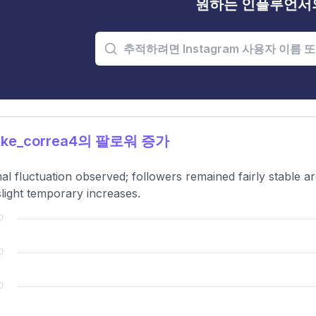
원하는 인플루언서
ke_correa4의 팔로워 증가
al fluctuation observed; followers remained fairly stable a
slight temporary increases.