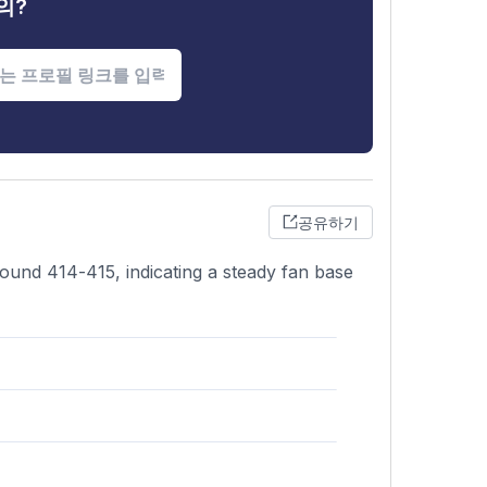
의?
공유하기
round 414-415, indicating a steady fan base