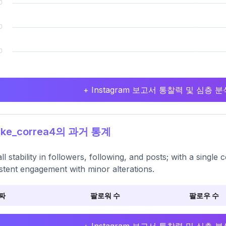
+ Instagram 보고서 통찰력 및 심층
ke_correa4의 과거 통계
ll stability in followers, following, and posts; with a single
stent engagement with minor alterations.
짜
팔로워 수
팔로우 수