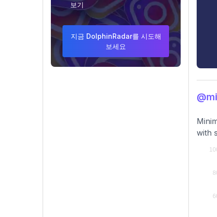
보기
지금 DolphinRadar를 시도해
보세요
@mi
Minim
with 