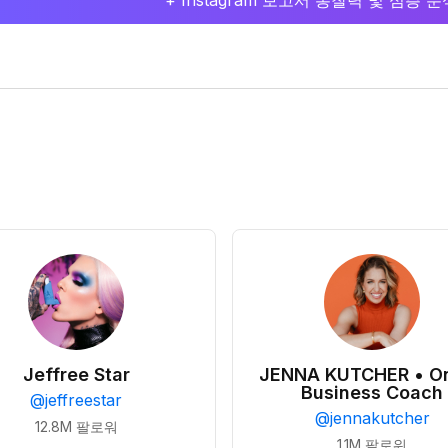
+ Instagram 보고서 통찰력 및 심층
Jeffree Star
JENNA KUTCHER • On
Business Coach
@
jeffreestar
@
jennakutcher
12.8M
팔로워
1.1M
팔로워