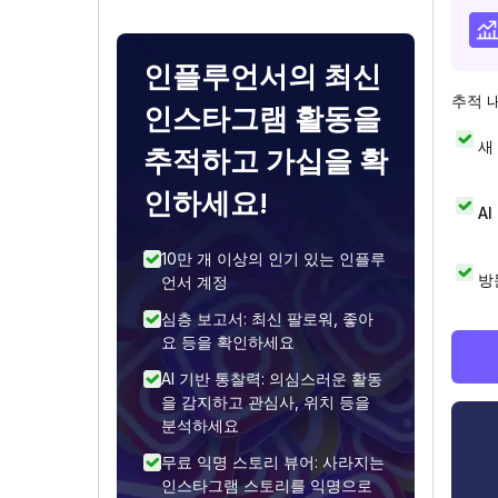
인플루언서의 최신
추적 
인스타그램 활동을
새
추적하고 가십을 확
인하세요!
A
10만 개 이상의 인기 있는 인플루
방
언서 계정
심층 보고서: 최신 팔로워, 좋아
요 등을 확인하세요
AI 기반 통찰력: 의심스러운 활동
을 감지하고 관심사, 위치 등을
분석하세요
무료 익명 스토리 뷰어: 사라지는
인스타그램 스토리를 익명으로