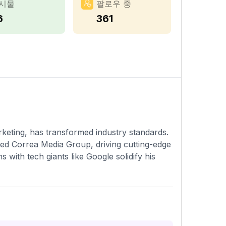
시물
팔로우 중
6
361
arketing, has transformed industry standards.
d Correa Media Group, driving cutting-edge
with tech giants like Google solidify his