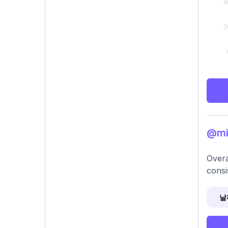
@mi
Overa
consi
날