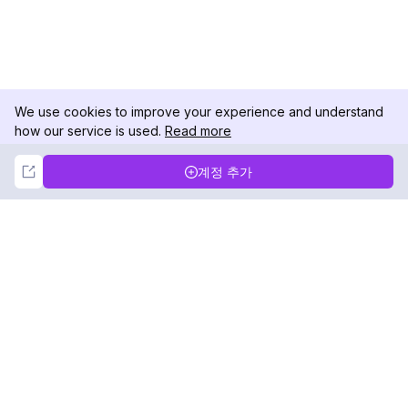
We use cookies to improve your experience and understand
how our service is used.
Read more
Not Now
Accept
계정 추가
DolphinRadar
궁극적인 인스타그램 활동 추적기
팔로우하기