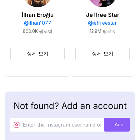
İlhan Eroğlu
Jeffree Star
@
ilhan1077
@
jeffreestar
800.0K
팔로워
12.8M
팔로워
상세 보기
상세 보기
Not found? Add an account
+ Add