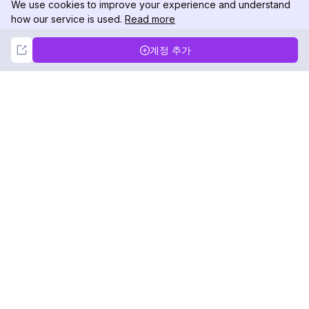
We use cookies to improve your experience and understand
how our service is used.
Read more
Not Now
Accept
계정 추가
DolphinRadar
궁극적인 인스타그램 활동 추적기
팔로우하기
제품
자료
분석 샘플
변경 로그
가격
블로그