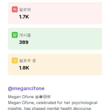
팔로워
1.7K
게시물
389
팔로우 중
1.8K
@
megancifone
Megan Cifone 🎀🪩🤠🌸
Megan Cifone, celebrated for her psychological
insights, has shaped mental health discourse