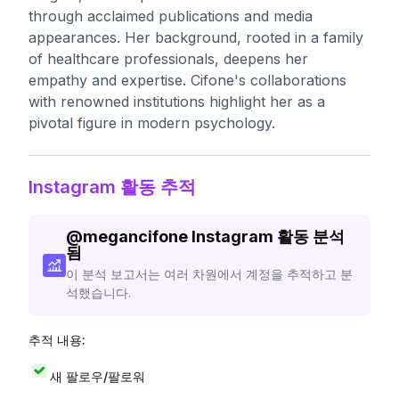
through acclaimed publications and media
appearances. Her background, rooted in a family
of healthcare professionals, deepens her
empathy and expertise. Cifone's collaborations
with renowned institutions highlight her as a
pivotal figure in modern psychology.
Instagram 활동 추적
@
megancifone
Instagram 활동 분석
됨
이 분석 보고서는 여러 차원에서 계정을 추적하고 분
석했습니다.
추적 내용:
새 팔로우/팔로워