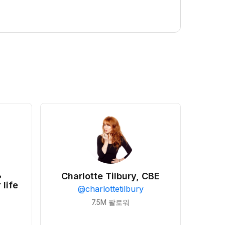
•
Charlotte Tilbury, CBE
 life
@
charlottetilbury
7.5M
팔로워