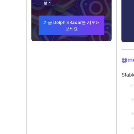
보기
지금 DolphinRadar를 시도해
보세요
@me
Stabl