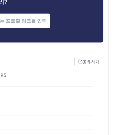
의?
공유하기
885.