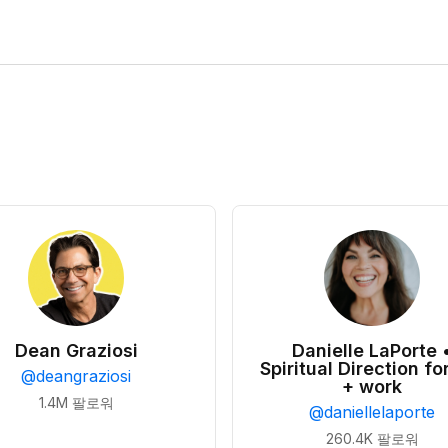
Dean Graziosi
Danielle LaPorte 
Spiritual Direction for
@
deangraziosi
+ work
1.4M
팔로워
@
daniellelaporte
260.4K
팔로워