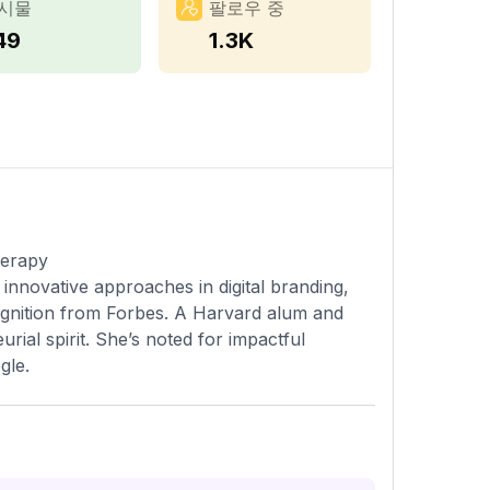
시물
팔로우 중
49
1.3K
herapy
innovative approaches in digital branding,
gnition from Forbes. A Harvard alum and
ial spirit. She’s noted for impactful
gle.