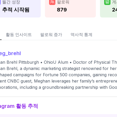
월간 성장
팔로워
게
추적 시작됨
879
2
활동 인사이트
팔로워 증가
역사적 통계
eg_brehl
n Brehl Pittsburgh • OhioU Alum • Doctor of Physical T
n Brehl, a dynamic marketing strategist renowned for her 
haped campaigns for Fortune 500 companies, gaining reco
ent CNBC guest, Meghan leverages her family’s entrepreneur
borations, including a groundbreaking partnership with Goo
tagram 활동 추적