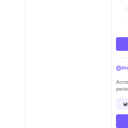
@me
Acros
perio
날