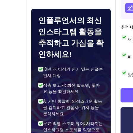
인플루언서의 최신
추적 
인스타그램 활동을
새
추적하고 가십을 확
인하세요!
A
10만 개 이상의 인기 있는 인플루
방
언서 계정
심층 보고서: 최신 팔로워, 좋아
요 등을 확인하세요
AI 기반 통찰력: 의심스러운 활동
을 감지하고 관심사, 위치 등을
분석하세요
무료 익명 스토리 뷰어: 사라지는
인스타그램 스토리를 익명으로