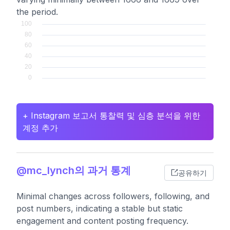
the period.
+ Instagram 보고서 통찰력 및 심층 분석을 위한
계정 추가
@mc_lynch의 과거 통계
공유하기
Minimal changes across followers, following, and
post numbers, indicating a stable but static
engagement and content posting frequency.