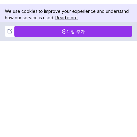
We use cookies to improve your experience and understand
how our service is used.
Read more
Not Now
Accept
계정 추가
DolphinRadar
궁극적인 인스타그램 활동 추적기
팔로우하기
제품
자료
분석 샘플
변경 로그