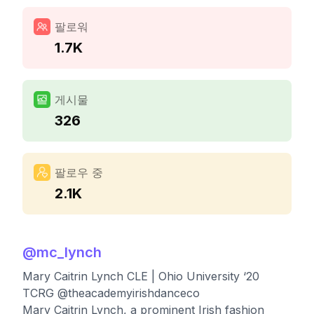
팔로워
1.7K
게시물
326
팔로우 중
2.1K
@
mc_lynch
Mary Caitrin Lynch CLE | Ohio University ‘20
TCRG @theacademyirishdanceco
Mary Caitrin Lynch, a prominent Irish fashion