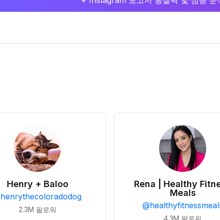
+ Instagram 보고서 통찰력 및 심층
Henry + Baloo
Rena | Healthy Fitn
Meals
@
henrythecoloradodog
@
healthyfitnessmeal
2.3M
팔로워
4.3M
팔로워