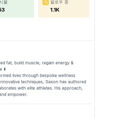
시물
팔로우 중
53
1.1K
ed fat, build muscle, regain energy &
 ⬇️
formed lives through bespoke wellness
 innovative techniques, Saxon has authored
borates with elite athletes. His approach,
e and empower.