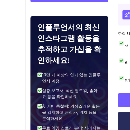
인플루언서의 최신
추적 
인스타그램 활동을
새
추적하고 가십을 확
인하세요!
A
10만 개 이상의 인기 있는 인플루
방
언서 계정
심층 보고서: 최신 팔로워, 좋아
요 등을 확인하세요
AI 기반 통찰력: 의심스러운 활동
을 감지하고 관심사, 위치 등을
분석하세요
무료 익명 스토리 뷰어: 사라지는