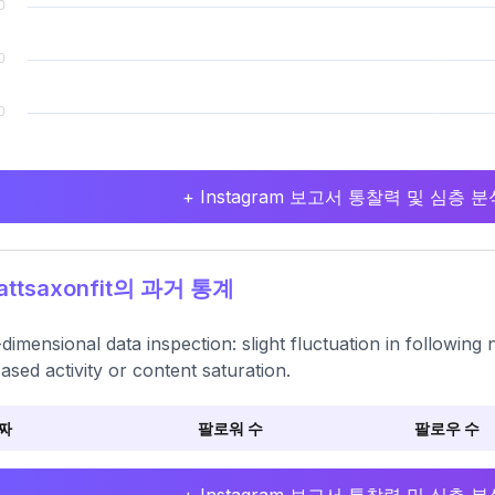
+ Instagram 보고서 통찰력 및 심층
ttsaxonfit의 과거 통계
-dimensional data inspection: slight fluctuation in followin
ased activity or content saturation.
짜
팔로워 수
팔로우 수