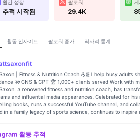
월간 성장
팔로워
게
추적 시작됨
29.4K
8
활동 인사이트
팔로워 증가
역사적 통계
ttsaxonfit
Saxon | Fitness & Nutrition Coach 💪🏼I help busy adults sh
dence 🤓 CNS & CPT 🏆 1,000+ clients served Work with me
Saxon, a renowned fitness and nutrition coach, has trans
ams and influential media appearances. Celebrated for his
elling books, runs a successful YouTube channel, and colla
d in a family legacy of sports science, continues to inspir
tagram 활동 추적