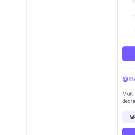
@ma
Multi
decre
날