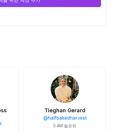
 분석을 위한 계정 추가
ess
Tieghan Gerard
@
halfbakedharvest
s
5.4M
팔로워